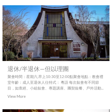
退休/半退休—但以理團
聚會時間：星期六,早上10:30至12:00點聚會地點：教會禮
堂年齡：成人至退休人仕特式： 粵語 每次敍會有不同節
目，如查經、小組敍會、專題講座、團契敍餐、戶外活動...
View More