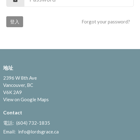
登入
Forgot your password?
地址
2396 W 8th Ave
Vancouver, BC
V6K 2A9
View on Google Maps
Contact
電話:
(604) 732-1835
Email
:
info@lordsgrace.ca