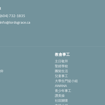
t
(604) 732-1835
info@lordsgrace.ca
教會事工
主日敬拜
聖經學校
仰
團契生活
兒童事工
大學生門徒小組
AWANA
青少年事工
讚美操
社區關懷