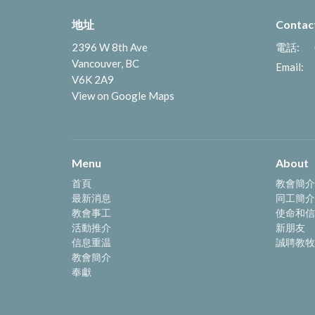
地址
Contac
2396 W 8th Ave
電話:
Vancouver, BC
Email
:
V6K 2A9
View on Google Maps
Menu
About
首頁
教會簡介
最新消息
同工簡介
教會事工
使命和信
活動推介
新朋友
信息重温
誠聘教牧
教會簡介
奉獻