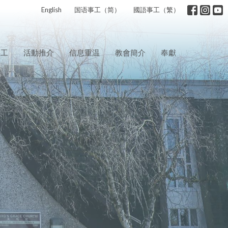
English
国语事工（简）
國語事工（繁）
事工
活動推介
信息重温
教會簡介
奉獻