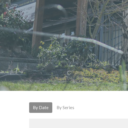
By Date
By Series