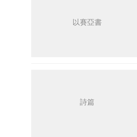
以賽亞書
詩篇