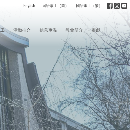
English
国语事工（简）
國語事工（繁）
事工
活動推介
信息重温
教會簡介
奉獻