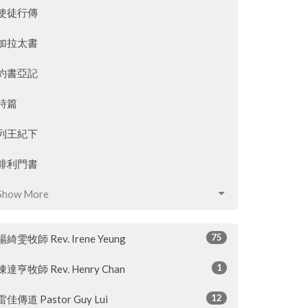
使徒行傳
加拉太書
約書亞記
詩篇
列王紀下
腓利門書
Show More
75
楊綺雯牧師 Rev. Irene Yeung
1
陳達亨牧師 Rev. Henry Chan
12
雷佳傳道 Pastor Guy Lui