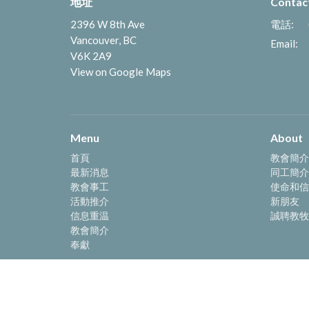
地址
Contac
2396 W 8th Ave
電話:
Vancouver, BC
Email
:
V6K 2A9
View on Google Maps
Menu
About
首頁
教會簡介
最新消息
同工簡介
教會事工
使命和信
活動推介
新朋友
信息重温
誠聘教牧
教會簡介
奉獻