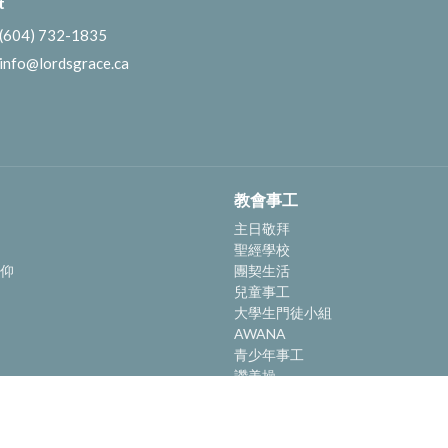
t
(604) 732-1835
info@lordsgrace.ca
教會事工
主日敬拜
聖經學校
仰
團契生活
兒童事工
大學生門徒小組
AWANA
青少年事工
讚美操
社區關懷
幸福小組
圖書館