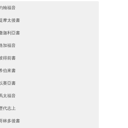
約翰福音
提摩太後書
撒迦利亞書
路加福音
彼得前書
希伯來書
以賽亞書
馬太福音
歷代志上
哥林多後書