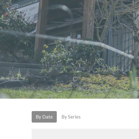
By Date
By Series