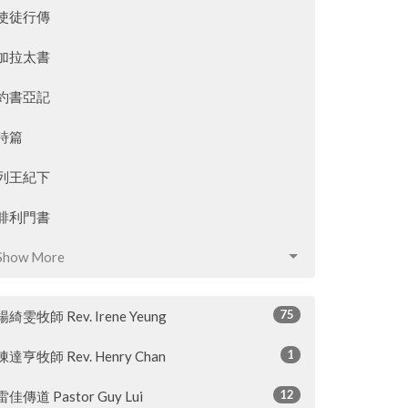
使徒行傳
加拉太書
約書亞記
詩篇
列王紀下
腓利門書
Show More
75
楊綺雯牧師 Rev. Irene Yeung
1
陳達亨牧師 Rev. Henry Chan
12
雷佳傳道 Pastor Guy Lui