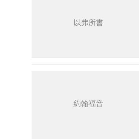
以弗所書
約翰福音