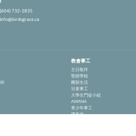
t
(604) 732-1835
info@lordsgrace.ca
教會事工
主日敬拜
聖經學校
仰
團契生活
兒童事工
大學生門徒小組
AWANA
青少年事工
讚美操
社區關懷
幸福小組
圖書館