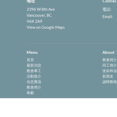
地址
Contac
2396 W 8th Ave
電話:
Vancouver, BC
Email
:
V6K 2A9
View on Google Maps
Menu
About
首頁
教會簡介
最新消息
同工簡介
教會事工
使命和信
活動推介
新朋友
信息重温
誠聘教牧
教會簡介
奉獻