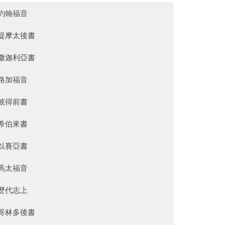
約翰福音
提摩太後書
撒迦利亞書
路加福音
彼得前書
希伯來書
以賽亞書
馬太福音
歷代志上
哥林多後書