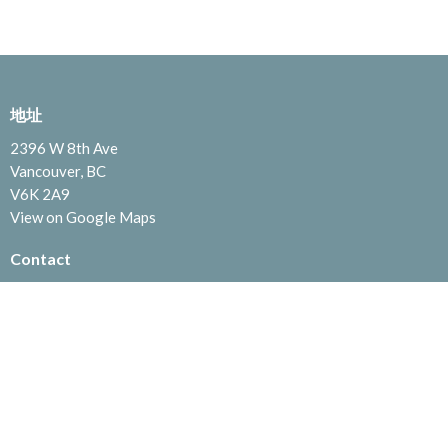
地址
2396 W 8th Ave
Vancouver, BC
V6K 2A9
View on Google Maps
Contact
電話:
(604) 732-1835
Email
:
info@lordsgrace.ca
Menu
首頁